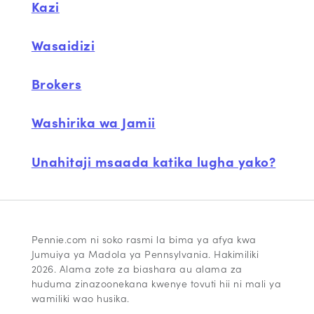
Kazi
Wasaidizi
Brokers
Washirika wa Jamii
Unahitaji msaada katika lugha yako?
Pennie.com ni soko rasmi la bima ya afya kwa
Jumuiya ya Madola ya Pennsylvania. Hakimiliki
2026. Alama zote za biashara au alama za
huduma zinazoonekana kwenye tovuti hii ni mali ya
wamiliki wao husika.