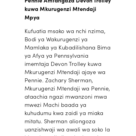
Pennie Amtangaza Devon Trolley
kuwa Mkurugenzi Mtendaji
Mpya
Kufuatia msako wa nchi nzima,
Bodi ya Wakurugenzi ya
Mamlaka ya Kubadilishana Bima
ya Afya ya Pennsylvania
imemtaja Devon Trolley kuwa
Mkurugenzi Mtendaji ajaye wa
Pennie. Zachary Sherman,
Mkurugenzi Mtendaji wa Pennie,
ataachia ngazi mwanzoni mwa
mwezi Machi baada ya
kuhudumu kwa zaidi ya miaka
mitatu. Sherman aliongoza
uanzishwaji wa awali wa soko la