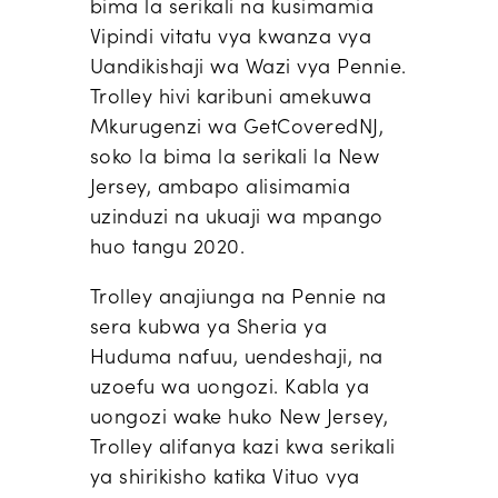
bima la serikali na kusimamia
Vipindi vitatu vya kwanza vya
Uandikishaji wa Wazi vya Pennie.
Trolley hivi karibuni amekuwa
Mkurugenzi wa GetCoveredNJ,
soko la bima la serikali la New
Jersey, ambapo alisimamia
uzinduzi na ukuaji wa mpango
huo tangu 2020.
Trolley anajiunga na Pennie na
sera kubwa ya Sheria ya
Huduma nafuu, uendeshaji, na
uzoefu wa uongozi. Kabla ya
uongozi wake huko New Jersey,
Trolley alifanya kazi kwa serikali
ya shirikisho katika Vituo vya