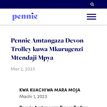
Tafuti
Kutuh
Pennie Amtangaza Devon
Trolley kuwa Mkurugenzi
Vipau
Mtendaji Mpya
Mar 2, 2023
Washir
KWA KUACHIWA MARA MOJA
Machi 1, 2023
Rasili