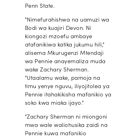
Penn State.
"Nimefurahishwa na uamuzi wa
Bodi wa kuajiri Devon. Ni
kiongozi mzoefu ambaye
atafanikiwa katika jukumu hili,"
alisema Mkurugenzi Mtendaji
wa Pennie anayemaliza muda
wake Zachary Sherman.
"Utaalamu wake, pamoja na
timu yenye nguvu, iliyojitolea ya
Pennie itahakikisha mafanikio ya
soko kwa miaka ijayo."
"Zachary Sherman ni miongoni
mwa wale waliohusika zaidi na
Pennie kuwa mafanikio