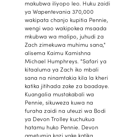
makubwa iliyopo leo. Huku zaidi
ya Wapentevania 370,000
wakipata chanjo kupitia Pennie,
wengi wao wakipokea msaada
mkubwa wa malipo, juhudi za
Zach zimekuwa muhimu sana,"
alisema Kaimu Kamishna
Michael Humphreys. "Safari ya
kitaaluma ya Zach iko mbali
sana na ninamtakia kila la kheri
katika jitihada zake za baadaye.
Kuangalia mustakabali wa
Pennie, sikuweza kuwa na
furaha zaidi na uteuzi wa Bodi
ya Devon Trolley kuchukua
hatamu huko Pennie. Devon
ametumia kazi yake katika