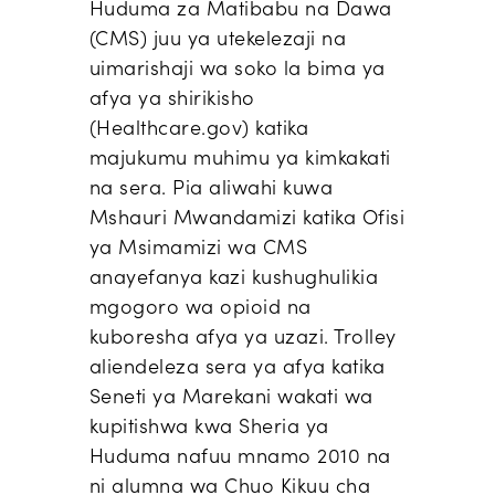
Huduma za Matibabu na Dawa
(CMS) juu ya utekelezaji na
uimarishaji wa soko la bima ya
afya ya shirikisho
(Healthcare.gov) katika
majukumu muhimu ya kimkakati
na sera. Pia aliwahi kuwa
Mshauri Mwandamizi katika Ofisi
ya Msimamizi wa CMS
anayefanya kazi kushughulikia
mgogoro wa opioid na
kuboresha afya ya uzazi. Trolley
aliendeleza sera ya afya katika
Seneti ya Marekani wakati wa
kupitishwa kwa Sheria ya
Huduma nafuu mnamo 2010 na
ni alumna wa Chuo Kikuu cha