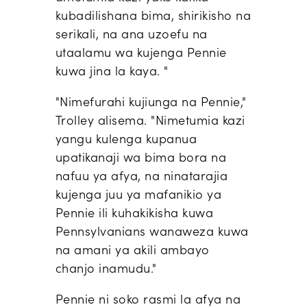
kubadilishana bima, shirikisho na
serikali, na ana uzoefu na
utaalamu wa kujenga Pennie
kuwa jina la kaya. "
"Nimefurahi kujiunga na Pennie,"
Trolley alisema. "Nimetumia kazi
yangu kulenga kupanua
upatikanaji wa bima bora na
nafuu ya afya, na ninatarajia
kujenga juu ya mafanikio ya
Pennie ili kuhakikisha kuwa
Pennsylvanians wanaweza kuwa
na amani ya akili ambayo
chanjo inamudu."
Pennie ni soko rasmi la afya na