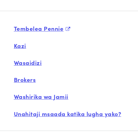
Tembelea Pennie
Kazi
Wasaidizi
Brokers
Washirika wa Jamii
Unahitaji msaada katika lugha yako?