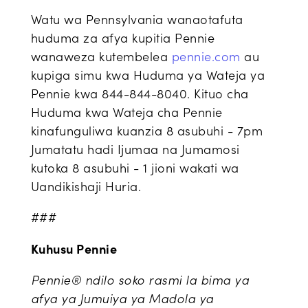
Watu wa Pennsylvania wanaotafuta
huduma za afya kupitia Pennie
wanaweza kutembelea
pennie.com
au
kupiga simu kwa Huduma ya Wateja ya
Pennie kwa 844-844-8040. Kituo cha
Huduma kwa Wateja cha Pennie
kinafunguliwa kuanzia 8 asubuhi - 7pm
Jumatatu hadi Ijumaa na Jumamosi
kutoka 8 asubuhi - 1 jioni wakati wa
Uandikishaji Huria.
###
Kuhusu Pennie
Pennie® ndilo soko rasmi la bima ya
afya ya Jumuiya ya Madola ya