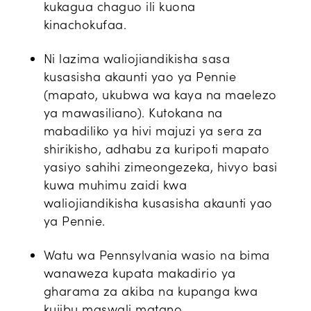
kukagua chaguo ili kuona
kinachokufaa.
Ni lazima waliojiandikisha sasa
kusasisha akaunti yao ya Pennie
(mapato, ukubwa wa kaya na maelezo
ya mawasiliano). Kutokana na
mabadiliko ya hivi majuzi ya sera za
shirikisho, adhabu za kuripoti mapato
yasiyo sahihi zimeongezeka, hivyo basi
kuwa muhimu zaidi kwa
waliojiandikisha kusasisha akaunti yao
ya Pennie.
Watu wa Pennsylvania wasio na bima
wanaweza kupata makadirio ya
gharama za akiba na kupanga kwa
kujibu maswali matano.