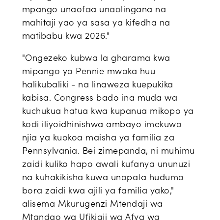
mpango unaofaa unaolingana na
mahitaji yao ya sasa ya kifedha na
matibabu kwa 2026."
"Ongezeko kubwa la gharama kwa
mipango ya Pennie mwaka huu
halikubaliki - na linaweza kuepukika
kabisa. Congress bado ina muda wa
kuchukua hatua kwa kupanua mikopo ya
kodi iliyoidhinishwa ambayo imekuwa
njia ya kuokoa maisha ya familia za
Pennsylvania. Bei zimepanda, ni muhimu
zaidi kuliko hapo awali kufanya ununuzi
na kuhakikisha kuwa unapata huduma
bora zaidi kwa ajili ya familia yako,"
alisema Mkurugenzi Mtendaji wa
Mtandao wa Ufikiaji wa Afya wa