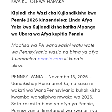
KWA KUTOLEWA HARAKA
Kipindi cha Wazi cha Kujiandikisha kwa
Pennie 2026 kinaendelea: Linda Afya
Yako kwa Kujiandikisha katika Mpango
wa Ubora wa Afya kupitia Pennie
Maafisa wa PA wanawasihi watu wote
wa Pennsylvania wasio na bima ya afya
kutembelea
pennie.com
ili kupata
ulinzi.
PENNSYLVANIA –
Novemba 13, 2025
–
Uandikishaji Huria umefika, na sasa ni
wakati wa WanaPennsylvania kuhakikisha
kwamba wanalipiwa mwaka wa 2026.
Soko rasmi la bima ya afya ya Pennie,
Pennsylvania, limefunguliwa kwa ajili ya