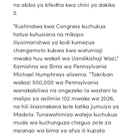
na akiba ya kifedha kwa chini ya dakika
5.
"Kushindwa kwa Congress kuchukua
hatua kuhusiana na mikopo
iliyoimarishwa ya kodi kumezua
changamoto kubwa kwa watumiaji
mwaka huu wakati wa Uandikishaji Wazi,"
Kamishna wa Bima wa Pennsylvania
Michael Humphreys alisema. "Takriban
wakazi 500,000 wa Pennsylvania
wanakabiliwa na ongezeko la wastani la
malipo ya asilimia 102 mwaka wa 2026,
na hili linaonekana kote katika Jumuiya ya
Madola. Tunawahimiza wateja kuchukua
muda wa kuchunguza chaguo zote za
mpango wa bima ya afya ili kupata