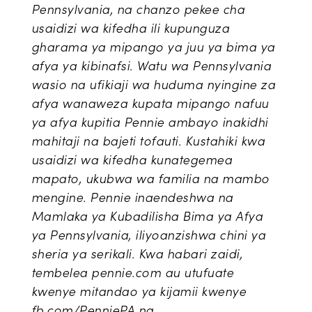
Pennsylvania, na chanzo pekee cha
usaidizi wa kifedha ili kupunguza
gharama ya mipango ya juu ya bima ya
afya ya kibinafsi. Watu wa Pennsylvania
wasio na ufikiaji wa huduma nyingine za
afya wanaweza kupata mipango nafuu
ya afya kupitia Pennie ambayo inakidhi
mahitaji na bajeti tofauti. Kustahiki kwa
usaidizi wa kifedha kunategemea
mapato, ukubwa wa familia na mambo
mengine. Pennie inaendeshwa na
Mamlaka ya Kubadilisha Bima ya Afya
ya Pennsylvania, iliyoanzishwa chini ya
sheria ya serikali. Kwa habari zaidi,
tembelea pennie.com au utufuate
kwenye mitandao ya kijamii kwenye
fb.com/PenniePA na