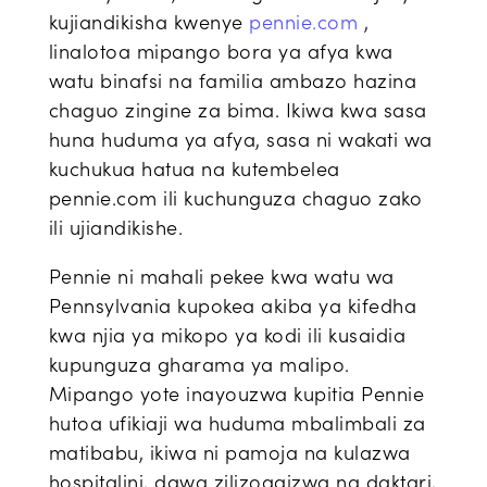
kujiandikisha kwenye
pennie.com
,
linalotoa mipango bora ya afya kwa
watu binafsi na familia ambazo hazina
chaguo zingine za bima. Ikiwa kwa sasa
huna huduma ya afya, sasa ni wakati wa
kuchukua hatua na kutembelea
pennie.com ili kuchunguza chaguo zako
ili ujiandikishe.
Pennie ni mahali pekee kwa watu wa
Pennsylvania kupokea akiba ya kifedha
kwa njia ya mikopo ya kodi ili kusaidia
kupunguza gharama ya malipo.
Mipango yote inayouzwa kupitia Pennie
hutoa ufikiaji wa huduma mbalimbali za
matibabu, ikiwa ni pamoja na kulazwa
hospitalini, dawa zilizoagizwa na daktari,