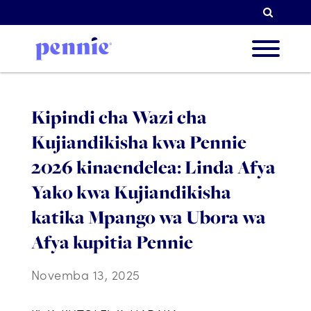
Tafuti
Kutuh
Kipindi cha Wazi cha
Kujiandikisha kwa Pennie
Vipau
2026 kinaendelea: Linda Afya
Yako kwa Kujiandikisha
katika Mpango wa Ubora wa
Washir
Afya kupitia Pennie
Novemba 13, 2025
Rasili