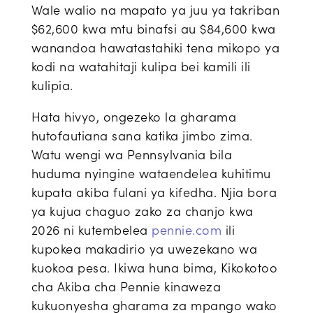
Wale walio na mapato ya juu ya takriban
$62,600 kwa
mtu binafsi au $84,600 kwa
wanandoa hawatastahiki tena mikopo ya
kodi na watahitaji kulipa bei kamili ili
kulipia.
Hata hivyo, ongezeko la gharama
hutofautiana sana katika jimbo zima.
Watu wengi wa Pennsylvania bila
huduma nyingine wataendelea kuhitimu
kupata akiba fulani ya kifedha. Njia bora
ya kujua chaguo zako za chanjo kwa
2026 ni kutembelea
pennie.com
ili
kupokea makadirio ya uwezekano wa
kuokoa pesa. Ikiwa huna bima, Kikokotoo
cha Akiba cha Pennie kinaweza
kukuonyesha gharama za mpango wako