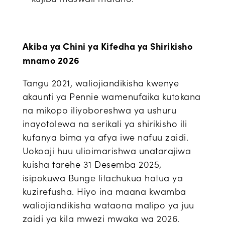
Akiba ya Chini ya Kifedha ya Shirikisho
mnamo 2026
Tangu 2021, waliojiandikisha kwenye
akaunti ya Pennie wamenufaika kutokana
na mikopo iliyoboreshwa ya ushuru
inayotolewa na serikali ya shirikisho ili
kufanya bima ya afya iwe nafuu zaidi.
Uokoaji huu ulioimarishwa unatarajiwa
kuisha tarehe 31 Desemba 2025,
isipokuwa Bunge litachukua hatua ya
kuzirefusha. Hiyo ina maana kwamba
waliojiandikisha wataona malipo ya juu
zaidi ya kila mwezi mwaka wa 2026.