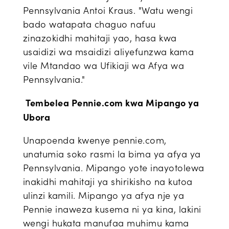
Pennsylvania Antoi Kraus. "Watu wengi
bado watapata chaguo nafuu
zinazokidhi mahitaji yao, hasa kwa
usaidizi wa msaidizi aliyefunzwa kama
vile Mtandao wa Ufikiaji wa Afya wa
Pennsylvania."
Tembelea Pennie.com kwa Mipango ya
Ubora
Unapoenda kwenye pennie.com,
unatumia soko rasmi la bima ya afya ya
Pennsylvania. Mipango yote inayotolewa
inakidhi mahitaji ya shirikisho na kutoa
ulinzi kamili. Mipango ya afya nje ya
Pennie inaweza kusema ni ya kina, lakini
wengi hukata manufaa muhimu kama