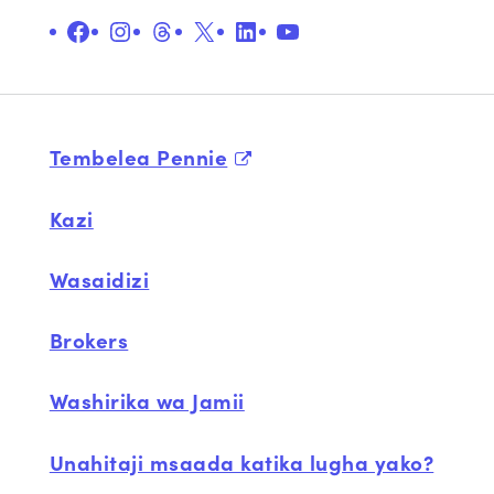
Facebook
Instagram
Nyuzi
X
LinkedIn
Youtube
Tembelea Pennie
Kazi
Wasaidizi
Brokers
Washirika wa Jamii
Unahitaji msaada katika lugha yako?