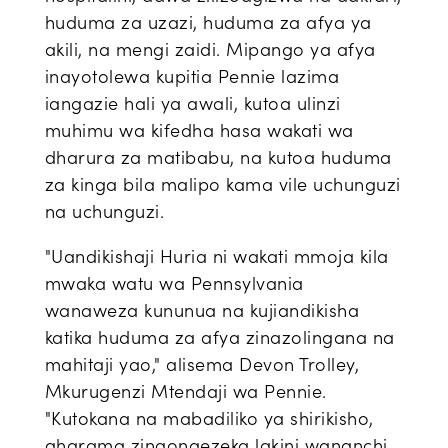
huduma za uzazi, huduma za afya ya
akili, na mengi zaidi. Mipango ya afya
inayotolewa kupitia Pennie lazima
iangazie hali ya awali, kutoa ulinzi
muhimu wa kifedha hasa wakati wa
dharura za matibabu, na kutoa huduma
za kinga bila malipo kama vile uchunguzi
na uchunguzi.
"Uandikishaji Huria ni wakati mmoja kila
mwaka watu wa Pennsylvania
wanaweza kununua na kujiandikisha
katika huduma za afya zinazolingana na
mahitaji yao," alisema Devon Trolley,
Mkurugenzi Mtendaji wa Pennie.
"Kutokana na mabadiliko ya shirikisho,
gharama zinaongezeka lakini wananchi