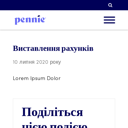
Пошук
Про н
Виставлення рахунків
10 липня 2020 року
Наші 
Lorem Ipsum Dolor
Партн
Поділіться
Ресур
цією подією