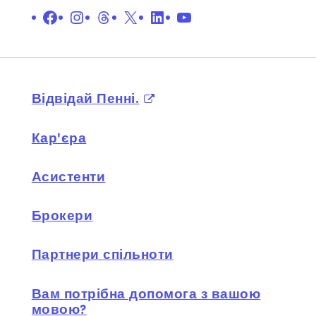
Facebook
Instagram
Нитки
X
LinkedIn
YouTube
Відвідай Пенні.
Кар'єра
Асистенти
Брокери
Партнери спільноти
Вам потрібна допомога з вашою
мовою?