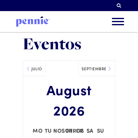
Busqu
Eventos
Sobre 
JULIO
SEPTIEMBRE
Nuestr
August
Socios
2026
Recur
MO
TU
NOSOTROS
TH
FR
SA
SU