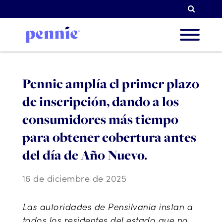
Busqu
Sobre 
Pennie amplía el primer plazo
de inscripción, dando a los
Nuestr
consumidores más tiempo
para obtener cobertura antes
del día de Año Nuevo.
Socios
16 de diciembre de 2025
Recur
Las autoridades de Pensilvania instan a
todos los residentes del estado que no