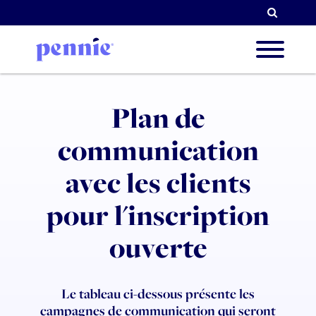
Reche
A prop
Plan de
communication
Nos pr
avec les clients
pour l'inscription
Parten
ouverte
Resso
Le tableau ci-dessous présente les
campagnes de communication qui seront