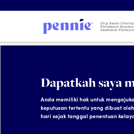
Situs Resmi Otorita
Pertukaran Asuransi
Kesehatan Pennsylv
Banding
Dapatkah saya 
Anda memiliki hak untuk mengajuka
keputusan tertentu yang dibuat ol
hari sejak tanggal penentuan kela