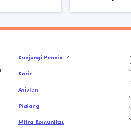
Kunjungi Pennie
P
r
C
i
Karir
l
m
Asisten
K
Pialang
A
P
Mitra Komunitas