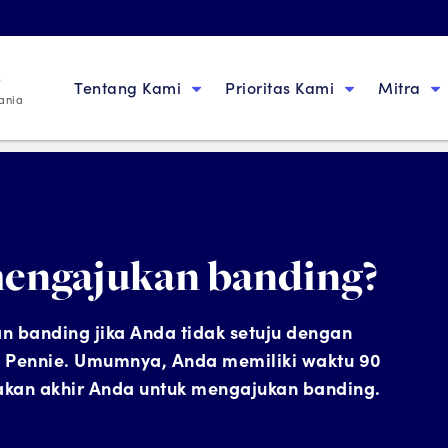
s
Ban
Tentang Kami
Prioritas Kami
Mitra
ania
M
And
kep
mengajukan banding?
kes
n banding jika Anda tidak setuju dengan
eh Pennie. Umumnya, Anda memiliki waktu 90
yakan akhir Anda untuk mengajukan banding.