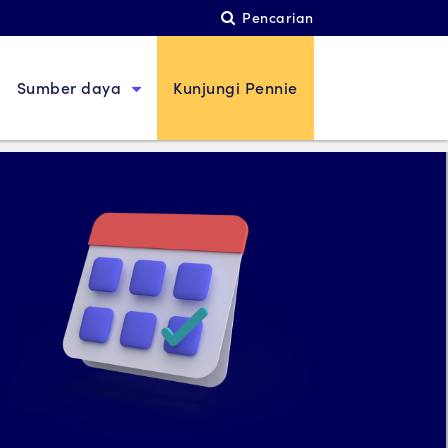
Pencarian
ding
Sumber daya
Kunjungi Pennie
engajukan Banding
a memiliki hak untuk mengajukan banding atas
utusan akhir kelayakan pertanggungan asuransi
ehatan dari Pennie.