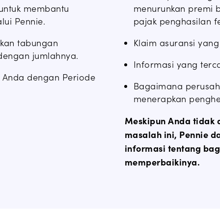
 untuk membantu
menurunkan premi b
lui Pennie.
pajak penghasilan f
tkan tabungan
Klaim asuransi yang
u dengan jumlahnya.
Informasi yang ter
e Anda dengan Periode
Bagaimana perusaha
menerapkan pengh
Meskipun Anda tidak 
masalah ini, Pennie
informasi tentang ba
memperbaikinya.