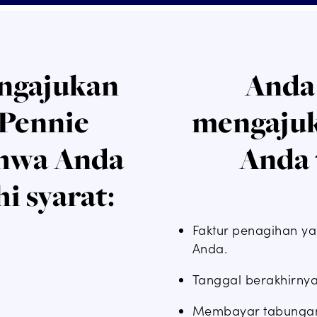
ngajukan
Anda 
 Pennie
mengajuk
hwa Anda
Anda 
i syarat:
Faktur penagihan ya
Anda.
Tanggal berakhirny
Membayar tabungan 