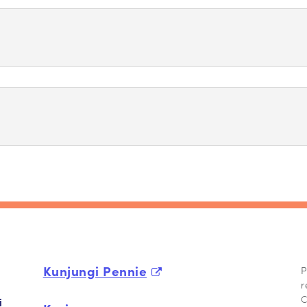
Kunjungi Pennie
P
r
C
i