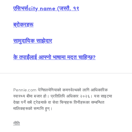
एसिभर्सcity name (जस्तै, १९
ब्रोकरहरू
सामुदायिक साझेदार
के तपाईंलाई आफ्नो भाषामा मदत चाहिन्छ?
Pennie.com पेन्सिलभेनियाको कमनवेल्थको लागि आधिकारिक
स्वास्थ्य बीमा बजार हो। प्रतिलिपि अधिकार २०२६। यस साइटमा
देखा पर्ने सबै ट्रेडमार्क वा सेवा चिन्हहरू तिनीहरूका सम्बन्धित
मालिकहरूको सम्पत्ति हुन्।
नीति