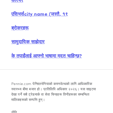
एसिभर्सcity name (जस्तै, १९
ब्रोकरहरू
सामुदायिक साझेदार
के तपाईंलाई आफ्नो भाषामा मदत चाहिन्छ?
Pennie.com पेन्सिलभेनियाको कमनवेल्थको लागि आधिकारिक
स्वास्थ्य बीमा बजार हो। प्रतिलिपि अधिकार २०२६। यस साइटमा
देखा पर्ने सबै ट्रेडमार्क वा सेवा चिन्हहरू तिनीहरूका सम्बन्धित
मालिकहरूको सम्पत्ति हुन्।
नीति