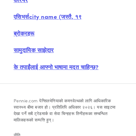
एसिभर्सcity name (जस्तै, १९
ब्रोकरहरू
सामुदायिक साझेदार
के तपाईंलाई आफ्नो भाषामा मदत चाहिन्छ?
Pennie.com पेन्सिलभेनियाको कमनवेल्थको लागि आधिकारिक
स्वास्थ्य बीमा बजार हो। प्रतिलिपि अधिकार २०२६। यस साइटमा
देखा पर्ने सबै ट्रेडमार्क वा सेवा चिन्हहरू तिनीहरूका सम्बन्धित
मालिकहरूको सम्पत्ति हुन्।
नीति