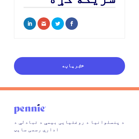
LinkedIn
hare via Email
Share on Twitter
Share on Facebook
خبرپاڼه
د پنسلوانیا د روغتیایی بیمې د تبادلې د
ادارې رسمی سایټ