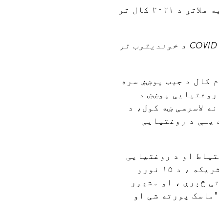
پینی د دسمبر د ۱۵ مې د پلان د ټاکلو د وخت او د روغتیایی پوښښ او COVID - 19 د خوندیتوب تر
سبرګ، پی ای – ۱۰ ډیسمبر ۲۰۲۰ – نن د پنسلوانیا مشرتابه د ۲۰۲۱ م کال د جیټ پوښښ سره
 روغتیایی پوښښ د
ه لاسرسی ښه کول، د
 یـې د روغتیایی
 د COVID- 19 د خوندیتوب د احتیاط او د روغتیایی
پوښښ د اهمیت په اړه وده کوی. پینی، د پنسلوانیا د مشرتابه سره په شریکه ، د ۱۵ نورو
ی څېرې ، او مشهور
"ماسک پورته شی او