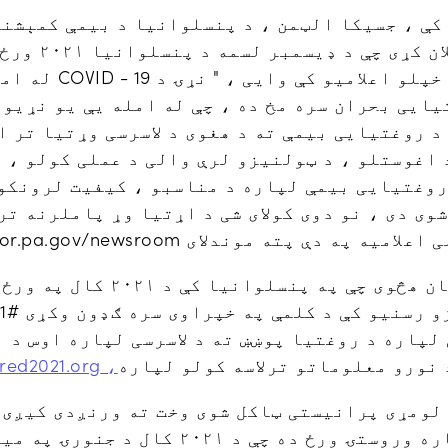
کې ، جسیکا الټمن ، د پنسلوانیا د بیمې کمېشنر 
په رسمی توګه اع
څنګه چې والی وولف په
یایی بحران سره مخ ده ، چې له امله یې یو نړیو
د روغتیایی بیمې ته د هغوی د لاسرسی وړتیا تر اغ
د اغوستلو ، د ټولنیزو لرې والی د عملی کولو ، ا
روغتیایی بیمې لپاره د مناسبو ، کیفیت لرونکو
وی دی ، نو دوی کولای شی د اړتیا وړ پاملرنه تر
ته موندلای https://www.governor.pa.gov/newsroom/
پینی ټول پنسلوانیایان هڅوی چې په پن
 د لاسرسی لپاره د روغتیا پوښښ ته د لاسرسی لپاره اوس
د نورو معلوماتو ترلاسه کولو لپاره
، http://www.GetCovered2021.org.
اشخاصو او کورنیو لپاره وروستۍ ورځ ده چې د ۲۱