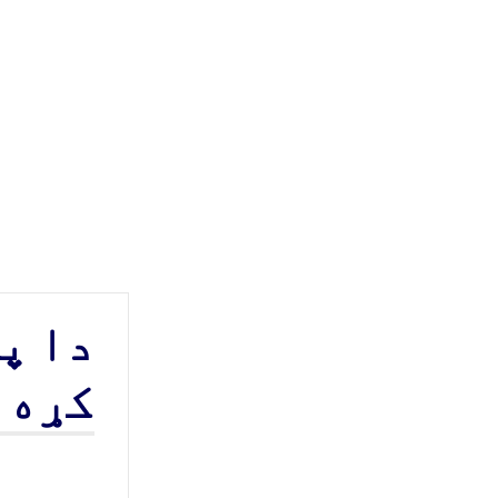
دا پ
کړه