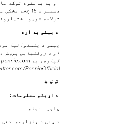
ترلاسه شویو اختیارونو
د پینی په اړه
پینی د پنسلوانیا نوی 
او د روغتیایی پوښښ د 
itter.com/PennieOfficial.
# # #
د اړیکو معلومات :
چاچی انجلو
د پنی د بازارموندنې 