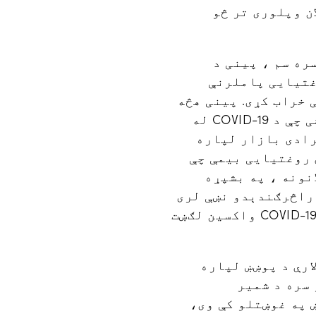
ډیسمبر تر ۱۵ مې پورې یو پلان وپلوری تر څو
ره سم ، پینی د
غتیایی پاملرنې
 خراب کړی. پینی هڅه
کوی چې د ټولو پنسلوانیایانو ملاتړ وکړی او په ډیرو هغو کسانو پوه شی چې د COVID-19 له
رادی بازار لپاره
 روغتیایی بیمې چې
نونه ، په بشپړه
 او یا د راڅرګندېدو نښې لری
؛ درملنه د هغو ننښانو لپاره چې د COVID - 19 له امله وده کوی ؛ او د COVID-19 واکسین لګښت
له لارې د پوښښ لپاره
 سره د شمیر
 په غوښتلو کې وی،