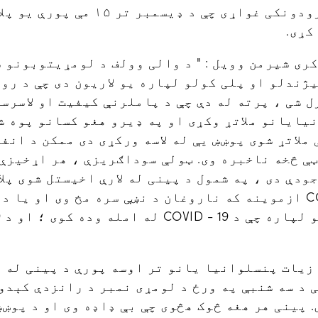
اوسنی او احتمالی پیرودونکی غواړی چې د 
کړی.
ری شیرمن وویل : " د والی وولف د لومړیتوبونو س
ژندلو او پلی کولو لپاره یو لاریون دی چې د رو
 شی ، پرته له دې چې د پاملرنې کیفیت او لاسرسی
ملاتړ شوی پوښښ یې له لاسه ورکړی دی ممکن د انف
ټې څخه ناخبره وی. ټولې سوداګریزې ، هر اړخیزې
ودې دی ، په شمول د پینی له لارې اخیستل شوی پلا
توګه پوښښ : د COVID - 19 ازموینه که ناروغان د نښې سره مخ وی
لوانیا د ۳۰ څخه زیات پنسلوانیا یانو تر اوسه پورې د پینی 
ی د سه شنبې په ورځ د لومړی نمبر د رانزدې كېدو
 پینی هر هغه څوک هڅوی چې بې ډاډه وی او د
پوښښ