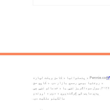
Pennie.com د پنسلوانیا د کامن ویلت لپاره
د روغتیا بیمې رسمي بازار دی. د کاپي حق
۲۰۲۶. ټول سوداګریز نښې یا د خدماتو نښې چې
پدې سایټ کې څرګندیږي د دوی د اړوندو
مالکینو ملکیت دی.