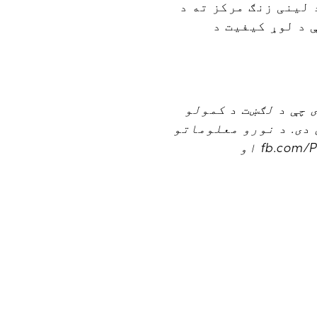
 pennie.com ته لاړ شی او یا د لینی زنګ مرکز ته د
 په سیمه کې د لوړ کیفیت د
 چې د لګښت د کمولو
 دی. د نورو معلوماتو
لپاره، په pennie.com یا په ټولنیزه برخه کې مونږ تعقیب کړئ fb.com/PenniePA او