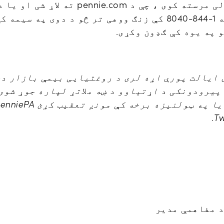
او په بالقوه توګه مالی مرسته کوی ، چې د
دسمبر د 15 څخه مخکې په 1-844-8040 کې زنګ ووهی تر څو د دوی
 په یوه کې ګډون وکړی.
ایالت پورې اړه لری د روغتیایی بیمې بازار دی
پیرودونکی د اړتیاوو د ښه ملاتړ لپاره جوړ شوی
Tw
د مفاهمې مدیر