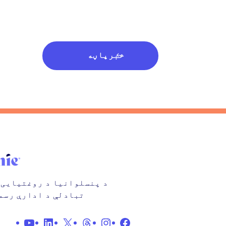
خبرپاڼه
د پنسلوانیا د روغتیایی 
تبادلې د ادارې رسم
فیس بوک
X
انسټاګرم
موضوعی
لینکدای
یو تی