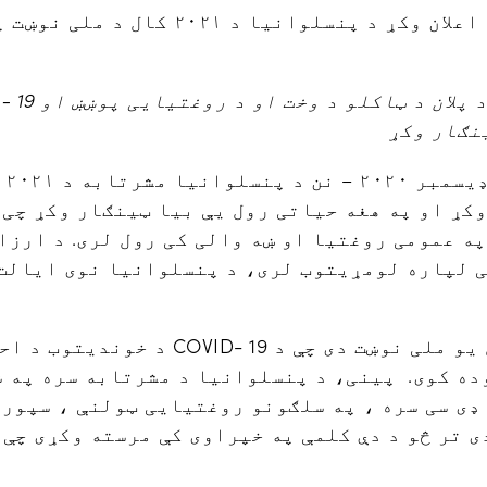
نګار وکړ
هری
وکړ او په هغه حیاتی رول یې بیا ټینګار وکړ چی
 عمومی روغتیا او ښه والی کی رول لری. د ارزان
ی لپاره لومړیتوب لری، د پنسلوانیا نوی ایالت
د 2021 پوښښ ترلاسه کول یو ملی نوښت دی چې
ډی سی سره ، په سلګونو روغتیایی ټولنې ، سپورت
ی تر څو د دې کلمې په خپراوی کې مرسته وکړی چې 