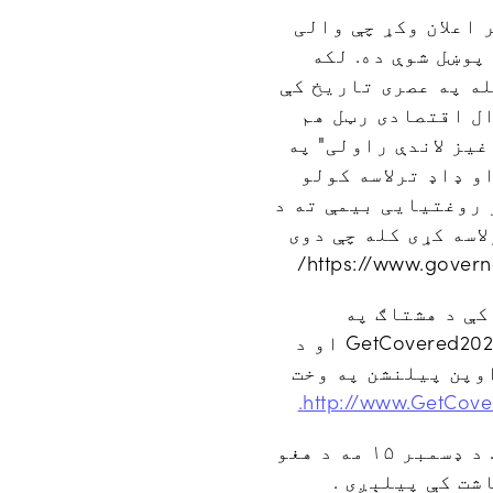
اعلان وکړ چې والی
لان کړی چې د ډیسمبر لسمه د پنسلوانیا ۲۰۲۱ ورځ پوښل شوې ده. لکه
 خپلو اعلامیو کې وایی ، " نړۍ د COVID - 19 له امله په عصری تاریخ کې
ال اقتصادی رټل هم
یز لاندې راولی" په
و ډاډ ترلاسه کولو
 روغتیایی بیمې ته د
لاسه کړی کله چې دوی
سلوانیا کې د ۲۰۲۱ کال په ورځ کې د هشتاګ په
کارولو سره په ټولنیزو رسنیو کې د کلمې په خپراوی سره ګډون وکړی #GetCovered2021 او د
 د اوپن پیلنشن په وخت
پینی په چټکۍ سره خپل لومړی پرانیستی ټاکل شوی وخت ته ورنږدی کیږی. د ډسمبر ۱۵ مه د هغو
۲۰ کال د جنورۍ په میاشت کې پیلېږی .