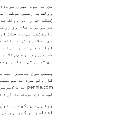
نن په یوه خبری غونډه 
وولف
تر ټولو د پام وړ روغت
رامنځته شوی ، خلک او 
دې اعلامیه کې د نقاب 
لپاره د پنسلوانیا د 
لاسرسی په اړه ټینګار ش
دې ته اړتیا ولری. رسمی اعلامیه په دې پ
pennie.com ته
کې. د دې نوښت په اړه 