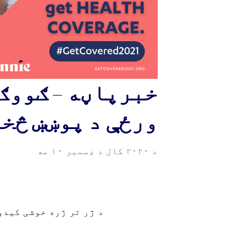
ورځې د پوښښ څخه ١٢ / ١٠ اعلان و
د ۲۰۲۰ کال د ډسمبر ۱۰ مه
د ژر تر ژره خوشی کیدو