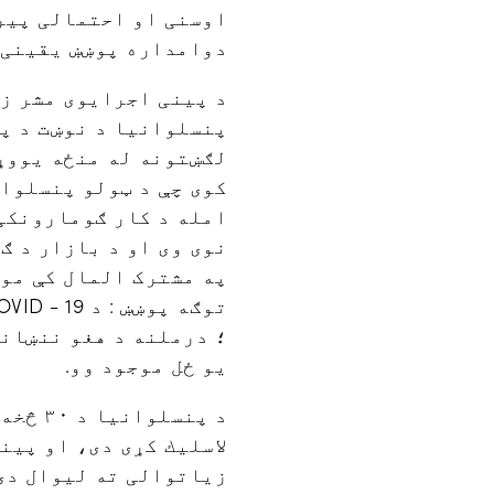
دوامداره پوښښ یقینی 
د پینی اجرایوی مشر زک
پنسلوانیا د نوښت د پی
لګښتونه له منځه یووړل
امله د کار ګومارونکی 
نوی وی او د بازار د ګ
په مشترک المال کې موج
یو ځل موجود وو.
د پنس
لاسلیك كړی دی، او پین
زیاتوالی ته لیوال دی.