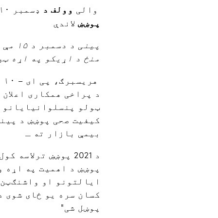
وولف د
والی
ډسمبر ۱۰ اعلان وکړ د پنسلوانیا د ۲۰۲۱ کال د ملی نوښت په ملاتړ د ۲۰۲۱ کال تر
پوښښ
لاندې
منځ د اړیکو په اړه ټی
د پراخی همکاری اعلان 
ټولو پنسلوانیایانو په
کیفیت صحی پوښښ د پین
بیمې بازار ته ـ
ایالتونو او واشنګټن 
کسان سره یو ځای شوی د
پوښل شی"