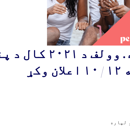
خبرپاڼه – ګووګ . وول
کړ
 لپاره