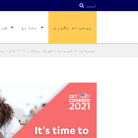
لټون
پینی ته وګوری
منابع
شری
خبرپاڼه
خبرپاڼه – ګووګ . وولف د ٢٠٢١ کال د پنسلوانیا د ورځې د پوښښ څخه ١٢ / ١٠ اعلان وکړ