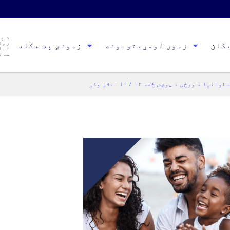
د پ
روغ
کان
زموږ لومړیتوبونه
زمونږ په هکله
تبا
سای