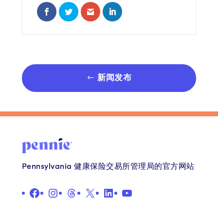
Share on Facebook
Share on Twitter
Share via Email
Share on LinkedIn
新闻发布
Pennsylvania 健康保险交易所管理局的官方网站
在 Facebook 上
Instagram
线程
X
LinkedIn
YouTube