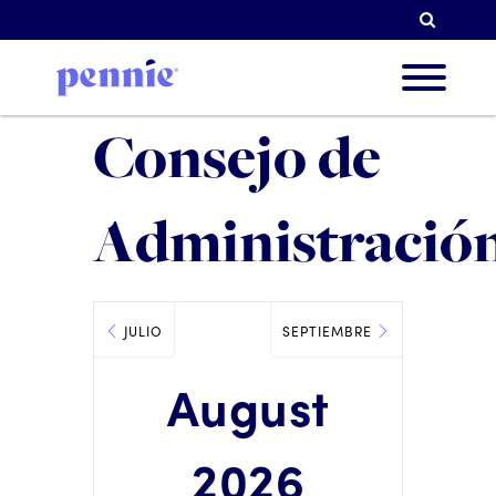
Busqu
Consejo de
Sobre 
Administració
Nuestr
JULIO
SEPTIEMBRE
Socios
August
Recur
2026