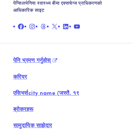
पेन्सिलभेनिया स्वास्थ्य बीमा एक्सचेन्ज प्राधिकरणको
आधिकारिक साइट
फेसबुक
इन्स्टाग्राम
थ्रेड्स
X
लिङ्क गरिएको छ
युट्युब
पेनि भ्रमण गर्नुहोस्
करियर
एसिभर्सcity name (जस्तै, १९
ब्रोकरहरू
सामुदायिक साझेदार