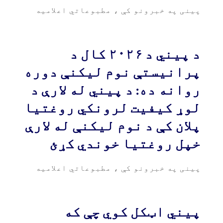
پینی په خبرونو کې
،
مطبوعاتي اعلامیه
د پیني د ۲۰۲۶ کال د
پرانیستې نوم لیکنې دوره
روانه ده: د پیني له لارې د
لوړ کیفیت لرونکي روغتیا
پلان کې د نوم لیکنې له لارې
خپل روغتیا خوندي کړئ
پینی په خبرونو کې
،
مطبوعاتي اعلامیه
پیني اټکل کوي چې که