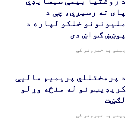
د روغتیا بیمې سبسایډي
پای ته رسیږي، چې د
ملیونونو خلکو لپاره د
پوښښ ګواښ دی
پینی په خبرونو کې
د پرمختللي پریمیم مالیې
کریډیټونو له منځه وړلو
لګښت
پینی په خبرونو کې