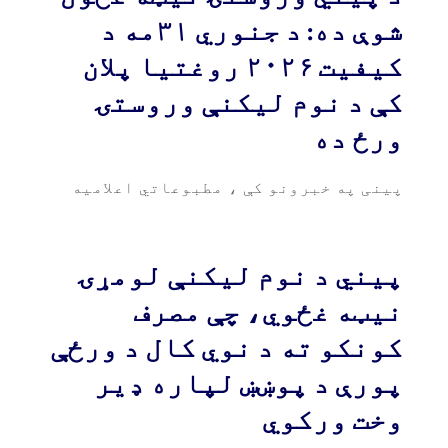
شوې ده: د جنوري ۳۱مه د
کیفیت ۲۰۲۶ روغتیا پلان
کې د نوم لیکنې وروستۍ
ورځ ده
پینی په خبرونو کې
،
مطبوعاتي اعلامیه
پیني د نوم لیکنې لومړۍ
نیټه غځوي، چې مصرف
کونکو ته د نوي کال د ورځې
پورې د پوښښ لپاره ډیر
وخت ورکوي