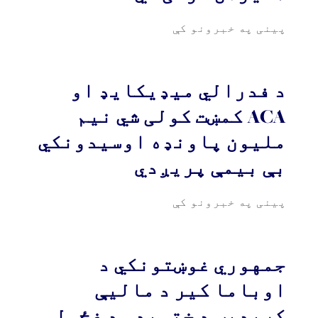
پینی په خبرونو کې
د فدرالي میډیکایډ او
ACA کمښت کولی شي نیم
ملیون پاونډه اوسیدونکي
بې بیمې پریږدي
پینی په خبرونو کې
جمهوري غوښتونکي د
اوباما کیر د مالیې
کریډیټ د ختمیدو د غځولو