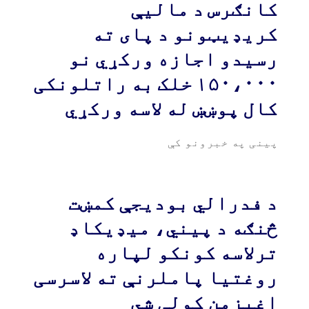
کانګرس د مالیې
کریډیټونو د پای ته
رسیدو اجازه ورکړي نو
۱۵۰،۰۰۰ خلک به راتلونکی
کال پوښښ له لاسه ورکړي
پینی په خبرونو کې
د فدرالي بودیجې کمښت
څنګه د پیني، میډیکاډ
ترلاسه کونکو لپاره
روغتیا پاملرنې ته لاسرسی
اغیزمن کولی شي