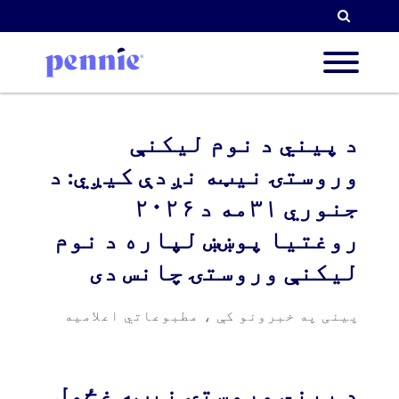
لټون
 هکله
د پیني د نوم لیکنې
وروستۍ نیټه نږدې کیږي: د
جنوري ۳۱مه د ۲۰۲۶
وبونه
روغتیا پوښښ لپاره د نوم
لیکنې وروستۍ چانس دی
ریکان
پینی په خبرونو کې
،
مطبوعاتي اعلامیه
منابع
د پیني وروستۍ نیټه غځول