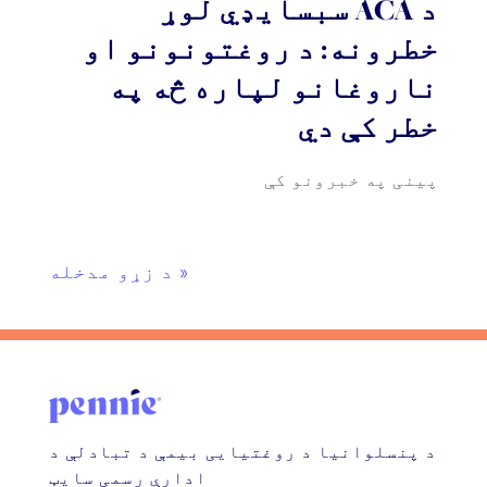
د ACA سبسایډي لوړ
خطرونه: د روغتونونو او
ناروغانو لپاره څه په
خطر کې دي
پینی په خبرونو کې
« د زړو مدخله
د پنسلوانیا د روغتیایی بیمې د تبادلې د
ادارې رسمی سایټ