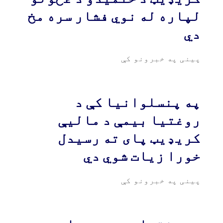
لپاره له نوي فشار سره مخ
دي
پینی په خبرونو کې
په پنسلوانیا کې د
روغتیا بیمې د مالیې
کریډیټ پای ته رسیدل
خورا زیات شوي دي
پینی په خبرونو کې