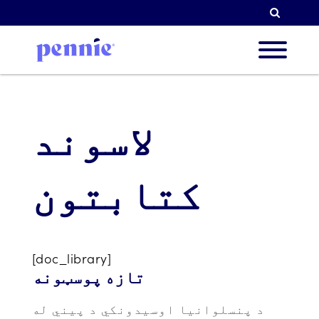
لټون
 هکله
لاسوند
وبونه
کتابتون
ریکان
[doc_library]
تازه پوسټونه
منابع
د پنسلوانیا اوسیدونکي د پیني له