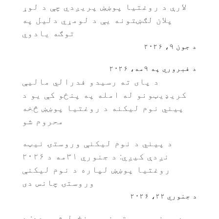
لارې د روغتیا پوښښ پریږدي چې د لوړ
پلان لګښتونه یې د لومړي دلیل په
توګه یادوي
د جون ۹، ۲۰۲۶
د فبروري په ۹مه، ۲۰۲۶
د پای ته رسیدو فدرالي مالیې
کریډیټونو له امله په پنځو کې یو د
پیني نوم لیکنه د روغتیا پوښښ څخه
محروم شو
د پیني د نوم لیکنې وروستۍ نیټه
نږدې کیږي: د جنوري ۳۱مه د ۲۰۲۶
روغتیا پوښښ لپاره د نوم لیکنې
وروستۍ چانس دی
د جنوري ۲۲، ۲۰۲۶
د پیني وروستۍ نیټه غځول شوې ده: د