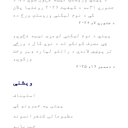
جنوري ۳۱مه د کیفیت ۲۰۲۶ روغتیا پلان
کې د نوم لیکنې وروستۍ ورځ ده
د جنوري ۷، ۲۰۲۶
پیني د نوم لیکنې لومړۍ نیټه غځوي،
چې مصرف کونکو ته د نوي کال د ورځې
تر پوښښ لاندې د راتلو لپاره ډیر وخت
ورکوي،
د دسمبر ۱۶، ۲۰۲۵
وېشنې
استیناف
پینی په خبرونو کې
مطبوعاتی کنفرانسونه
خبرپاڼه