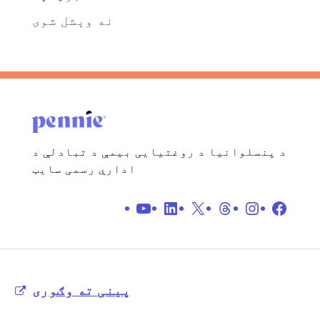
نه وېشل شوی
د پنسلوانیا د روغتیایی بیمې د تبادلې د
ادارې رسمی سایټ
فیس بوک
X
انسټاګرم
موضوعی
لینکداین
یو تیوب
پینی ته وګوری