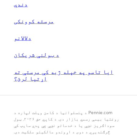
دندې
مرسته کوونکی
دلالانو
د ټولنې شریکان
ایا تاسو په خپله ژبه کې مرستې ته
اړتیا لرئ؟
Pennie.com د پنسلوانیا د کامن ویلت لپاره د
روغتیا بیمې رسمي بازار دی. د کاپي حق ۲۰۲۶. ټول
سوداګریز نښې یا د خدماتو نښې چې پدې سایټ کې
څرګندیږي د دوی د اړوندو مالکینو ملکیت دی.