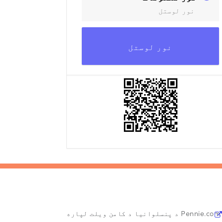
نور لوستل
نور لوستل
Pennie.com د پنسلوانیا د کامن ویلت لپاره