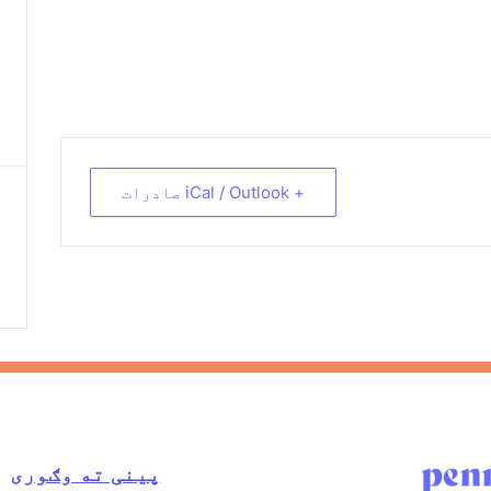
+ iCal / Outlook صادرات
پینی ته وګوری