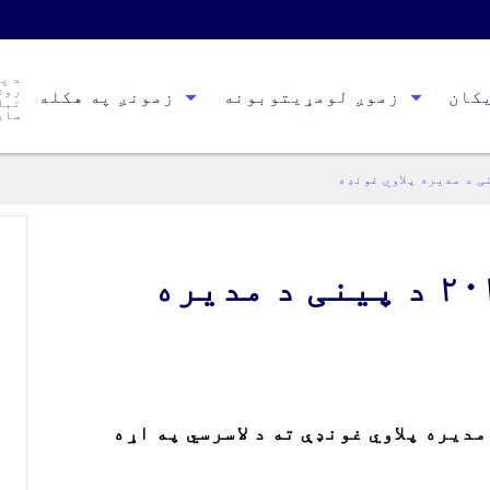
د پ
روغ
کان
زموږ لومړیتوبونه
زمونږ په هکله
تبا
سای
د جون په پنځمه، ۲۰۲۶ د پینی د مدیره
مدیره پلاوي غونډې ته د لاسرسي په اړه