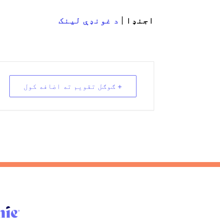
اجنډا |
د غونډې لینک
+ ګوګل تقویم ته اضافه کول