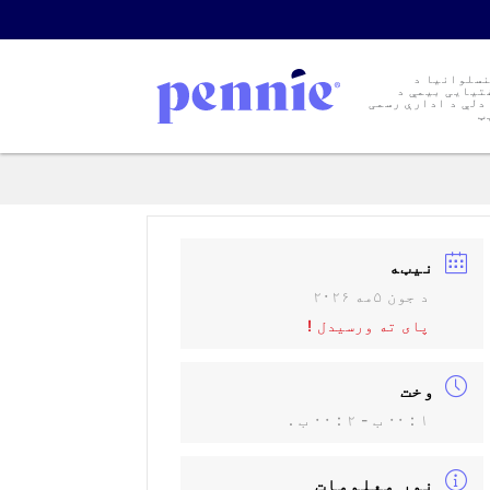
نسلوانیا د
تیایی بیمې د
دلې د ادارې رسمی
ټ
نیټه
د جون ۵مه ۲۰۲۶
پای ته ورسیدل !
وخت
۱ : ۰۰ ب - ۲ : ۰۰ ب .
نور معلومات