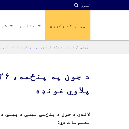
لټون
پینی ته وګوری
منابع
شری
پېښې
د مدیره هیًت
د جون په پنځمه، ۲۰۲۶ د پینی د مدیره پلاوي غونډه
پلاوي غونډه
لاندې د جون د پنځمې نیټې د پیني د 
معلومات دي: