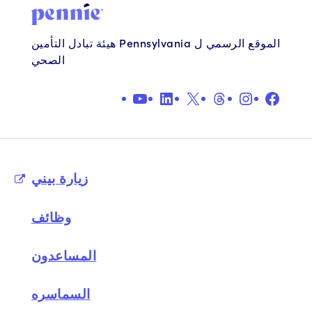
الموقع الرسمي ل Pennsylvania هيئة تبادل التأمين
الصحي
فيس بوك
انستغرام
اكس
المواضيع
لينكد إن
يوتيوب
زيارة بيني
وظائف
المساعدون
السماسره