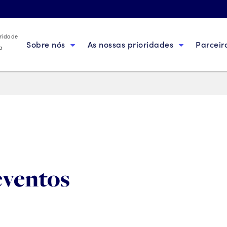
oridade
Sobre nós
As nossas prioridades
Parceir
a
eventos