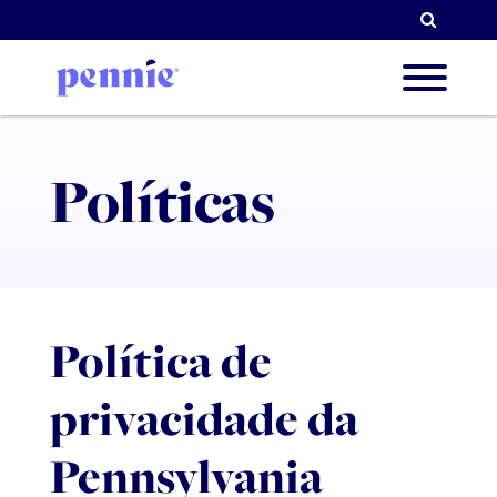
Pesqu
Sobre 
Políticas
As nos
Política de
Parcei
privacidade da
Recur
Pennsylvania