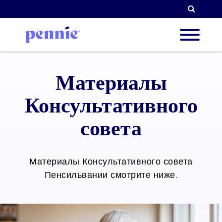
Поиск
О нас
Материалы
Консультативного
Наши 
совета
Парт
Материалы Консультативного совета
Пенсильвании смотрите ниже.
Ресур