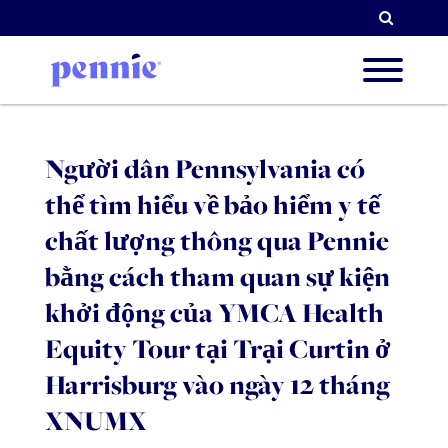
Tìm k
Về chú
Người dân Pennsylvania có
thể tìm hiểu về bảo hiểm y tế
Ưu tiê
chất lượng thông qua Pennie
bằng cách tham quan sự kiện
khởi động của YMCA Health
Đối tá
Equity Tour tại Trại Curtin ở
Harrisburg vào ngày 12 tháng
Tài ng
XNUMX