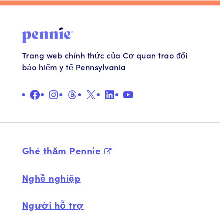
Trang web chính thức của Cơ quan trao đổi
bảo hiểm y tế Pennsylvania
QUẢNG CÁO
Ảnh minh họa
Chủ đề
X
Liên kết
YouTube
Ghé thăm Pennie
Nghề nghiệp
Người hỗ trợ