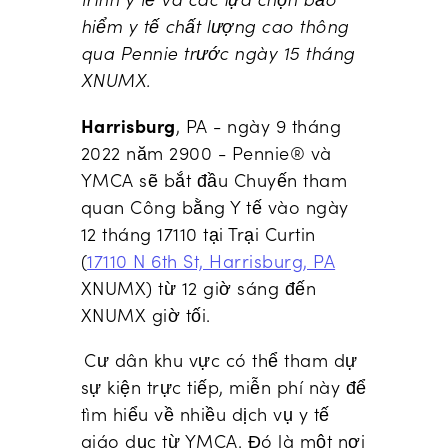
hiểm y tế chất lượng cao thông
qua Pennie trước ngày 15 tháng
XNUMX.
Harrisburg
, PA -
ngày 9 tháng
2022 năm 2900
- Pennie
® và
YMCA sẽ bắt đầu Chuyến tham
quan Công bằng Y tế vào ngày
12 tháng 17110 tại Trại Curtin
(
17110 N 6th St, Harrisburg, PA
XNUMX
) từ 12 giờ sáng đến
XNUMX giờ tối.
Cư dân khu vực có thể tham dự
sự kiện trực tiếp, miễn phí này để
tìm hiểu về nhiều dịch vụ y tế
giáo dục từ YMCA. Đó là một nơi