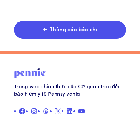
Thông cáo báo chí
Trang web chính thức của Cơ quan trao đổi
bảo hiểm y tế Pennsylvania
QUẢNG CÁO
Ảnh minh họa
Chủ đề
X
Liên kết
YouTube