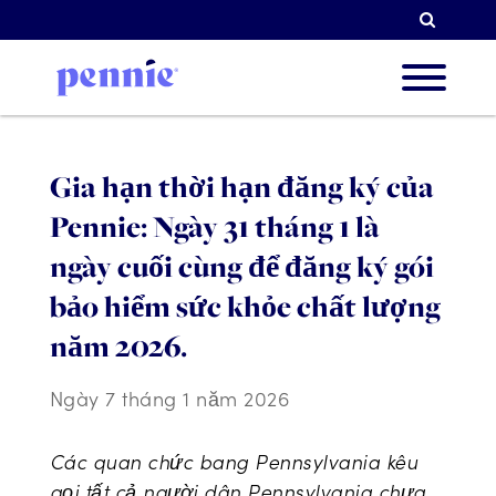
Tìm k
Về chú
Gia hạn thời hạn đăng ký của
Pennie: Ngày 31 tháng 1 là
Ưu tiê
ngày cuối cùng để đăng ký gói
bảo hiểm sức khỏe chất lượng
năm 2026.
Đối tá
Ngày 7 tháng 1 năm 2026
Tài ng
Các quan chức bang Pennsylvania kêu
gọi tất cả người dân Pennsylvania chưa