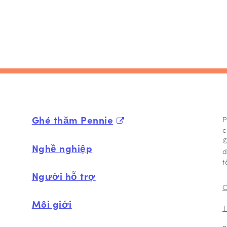
Ghé thăm Pennie
P
c
©
Nghề nghiệp
d
t
Người hỗ trợ
C
Môi giới
T