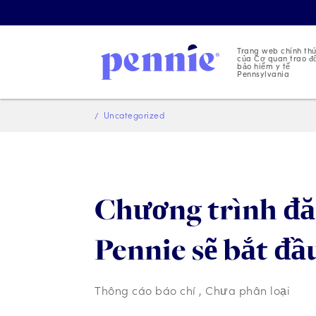
Trang web chính th
của Cơ quan trao đ
bảo hiểm y tế
Pennsylvania
Uncategorized
Chương trình đă
Pennie sẽ bắt đầ
Thông cáo báo chí
,
Chưa phân loại