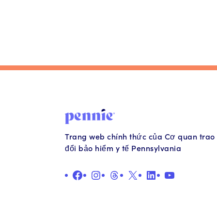
Trang web chính thức của Cơ quan trao
đổi bảo hiểm y tế Pennsylvania
QUẢNG CÁO
Ảnh minh họa
Chủ đề
X
Liên kết
YouTube