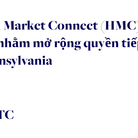
h Market Connect (HMC)
 nhằm mở rộng quyền tiế
nsylvania
PTC