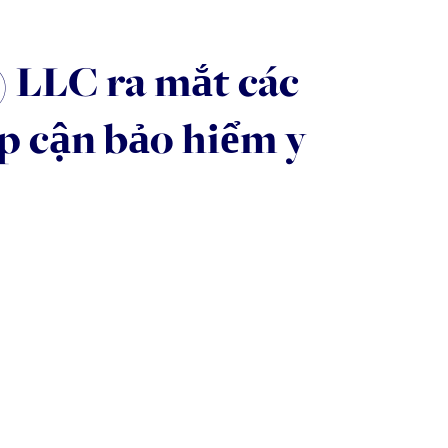
 LLC ra mắt các
p cận bảo hiểm y