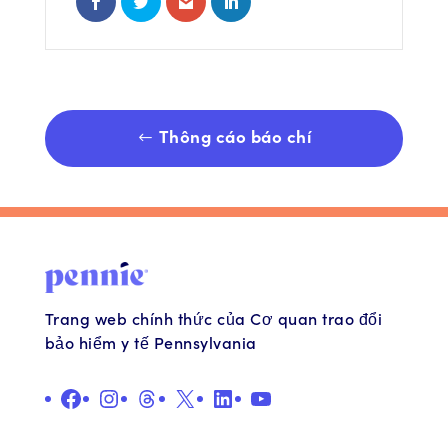
Thông cáo báo chí
Trang web chính thức của Cơ quan trao đổi
bảo hiểm y tế Pennsylvania
QUẢNG CÁO
Ảnh minh họa
Chủ đề
X
Liên kết
YouTube