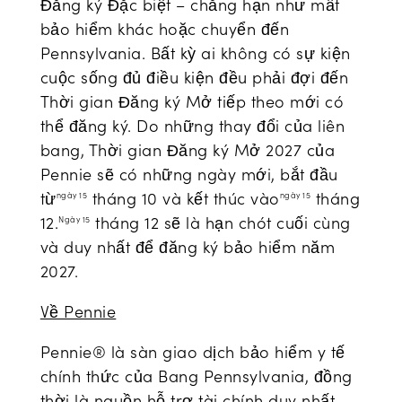
Đăng ký Đặc biệt – chẳng hạn như mất
bảo hiểm khác hoặc chuyển đến
Pennsylvania. Bất kỳ ai không có sự kiện
cuộc sống đủ điều kiện đều phải đợi đến
Thời gian Đăng ký Mở tiếp theo mới có
thể đăng ký. Do những thay đổi của liên
bang, Thời gian Đăng ký Mở 2027 của
Pennie sẽ có những ngày mới, bắt đầu
từ
tháng 10 và kết thúc vào
tháng
ngày 15
ngày 15
12.
tháng 12 sẽ là hạn chót cuối cùng
Ngày 15
và duy nhất để đăng ký bảo hiểm năm
2027.
Về Pennie
Pennie® là sàn giao dịch bảo hiểm y tế
chính thức của Bang Pennsylvania, đồng
thời là nguồn hỗ trợ tài chính duy nhất