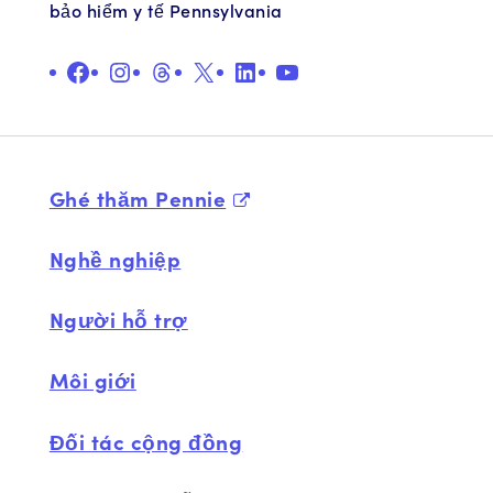
bảo hiểm y tế Pennsylvania
QUẢNG CÁO
Ảnh minh họa
Chủ đề
X
Liên kết
YouTube
Ghé thăm Pennie
Nghề nghiệp
Người hỗ trợ
Môi giới
Đối tác cộng đồng