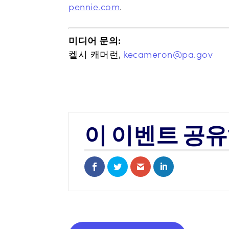
pennie.com
.
미디어 문의:
켈시 캐머런,
kecameron@pa.gov
이 이벤트 공
Share on Facebook
Share on Twitter
Share via Email
Share on Linked